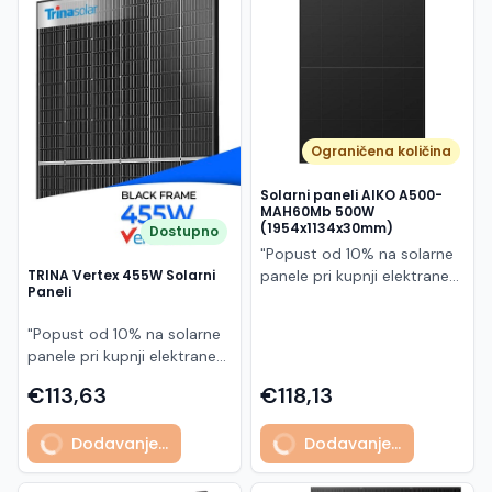
Македонски
MK
Ograničena količina
Solarni paneli AIKO A500-
MAH60Mb 500W
(1954x1134x30mm)
Dostupno
"Popust od 10% na solarne
panele pri kupnji elektrane
TRINA Vertex 455W Solarni
Paneli
po principu "ključ u ruke"
AIKO A500-MAH60Mb je
"Popust od 10% na solarne
visokoučinkoviti
panele pri kupnji elektrane
fotonaponski modul snage
po principu "ključ u ruke"
500 W iz Neostar 2S serije,
€113,63
€118,13
Model TSM-455NEG9R.28
baziran na naprednoj N-
predstavlja napredni
type ABC (All Back Contact)
Dodavanje...
Dodavanje...
glass/glass N-type solarni
tehnologiji. Ovaj panel je
modul s visokom
namijenjen za moderne
učinkovitošću, dugim