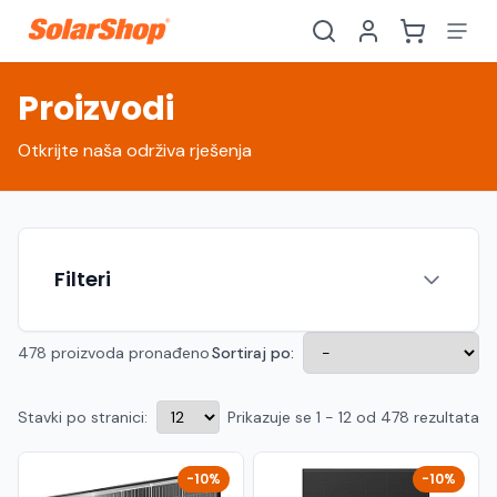
Proizvodi
Otkrijte naša održiva rješenja
Filteri
478 proizvoda pronađeno
Sortiraj po:
Stavki po stranici:
Prikazuje se 1 - 12 od 478 rezultata
Hrvatski
English
HR
EN
Srpski
Crnogorski
RS
ME
-10%
-10%