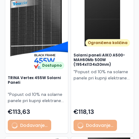
Македонски
MK
Ograničena količina
Solarni paneli AIKO A500-
MAH60Mb 500W
(1954x1134x30mm)
Dostupno
"Popust od 10% na solarne
panele pri kupnji elektrane
TRINA Vertex 455W Solarni
Paneli
po principu "ključ u ruke"
AIKO A500-MAH60Mb je
"Popust od 10% na solarne
visokoučinkoviti
panele pri kupnji elektrane
fotonaponski modul snage
po principu "ključ u ruke"
500 W iz Neostar 2S serije,
€113,63
€118,13
Model TSM-455NEG9R.28
baziran na naprednoj N-
predstavlja napredni
type ABC (All Back Contact)
Dodavanje...
Dodavanje...
glass/glass N-type solarni
tehnologiji. Ovaj panel je
modul s visokom
namijenjen za moderne
učinkovitošću, dugim