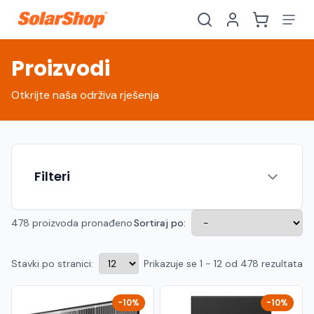
Proizvodi
Otkrijte naša održiva rješenja
Filteri
478 proizvoda pronađeno
Sortiraj po:
Stavki po stranici:
Prikazuje se 1 - 12 od 478 rezultata
Hrvatski
English
HR
EN
Srpski
Crnogorski
RS
ME
-10%
-10%