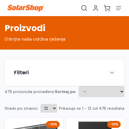
Proizvodi
Otkrijte naša održiva rješenja
Filteri
478 proizvoda pronađeno
Sortiraj po:
Stavki po stranici:
Prikazuje se 1 - 12 od 478 rezultata
Hrvatski
English
HR
EN
Srpski
Crnogorski
RS
ME
-10%
-10%