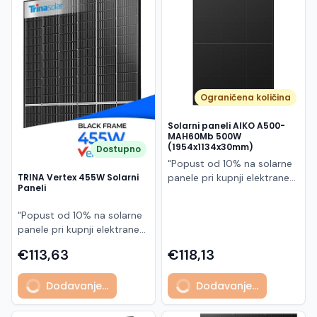
Македонски
MK
Ograničena količina
Solarni paneli AIKO A500-
MAH60Mb 500W
(1954x1134x30mm)
Dostupno
"Popust od 10% na solarne
panele pri kupnji elektrane
TRINA Vertex 455W Solarni
Paneli
po principu "ključ u ruke"
AIKO A500-MAH60Mb je
"Popust od 10% na solarne
visokoučinkoviti
panele pri kupnji elektrane
fotonaponski modul snage
po principu "ključ u ruke"
500 W iz Neostar 2S serije,
€113,63
€118,13
Model TSM-455NEG9R.28
baziran na naprednoj N-
predstavlja napredni
type ABC (All Back Contact)
Dodavanje...
Dodavanje...
glass/glass N-type solarni
tehnologiji. Ovaj panel je
modul s visokom
namijenjen za moderne
učinkovitošću, dugim