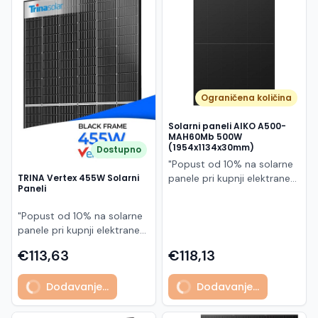
Македонски
MK
Ograničena količina
Solarni paneli AIKO A500-
MAH60Mb 500W
(1954x1134x30mm)
Dostupno
"Popust od 10% na solarne
panele pri kupnji elektrane
TRINA Vertex 455W Solarni
Paneli
po principu "ključ u ruke"
AIKO A500-MAH60Mb je
"Popust od 10% na solarne
visokoučinkoviti
panele pri kupnji elektrane
fotonaponski modul snage
po principu "ključ u ruke"
500 W iz Neostar 2S serije,
€113,63
€118,13
Model TSM-455NEG9R.28
baziran na naprednoj N-
predstavlja napredni
type ABC (All Back Contact)
Dodavanje...
Dodavanje...
glass/glass N-type solarni
tehnologiji. Ovaj panel je
modul s visokom
namijenjen za moderne
učinkovitošću, dugim