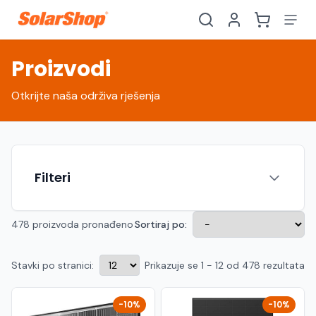
Proizvodi
Otkrijte naša održiva rješenja
Filteri
478 proizvoda pronađeno
Sortiraj po:
Stavki po stranici:
Prikazuje se 1 - 12 od 478 rezultata
Hrvatski
English
HR
EN
Srpski
Crnogorski
RS
ME
-10%
-10%