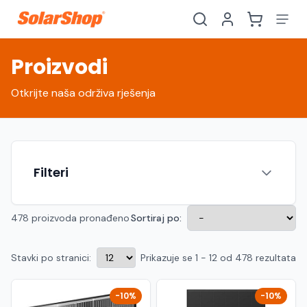
Proizvodi
Otkrijte naša održiva rješenja
Filteri
478 proizvoda pronađeno
Sortiraj po:
Stavki po stranici:
Prikazuje se 1 - 12 od 478 rezultata
Hrvatski
English
HR
EN
Srpski
Crnogorski
RS
ME
-10%
-10%