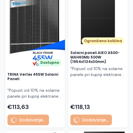
Македонски
MK
Ograničena količina
Solarni paneli AIKO A500-
MAH60Mb 500W
(1954x1134x30mm)
Dostupno
"Popust od 10% na solarne
panele pri kupnji elektrane
TRINA Vertex 455W Solarni
Paneli
po principu "ključ u ruke"
AIKO A500-MAH60Mb je
"Popust od 10% na solarne
visokoučinkoviti
panele pri kupnji elektrane
fotonaponski modul snage
po principu "ključ u ruke"
500 W iz Neostar 2S serije,
€113,63
€118,13
Model TSM-455NEG9R.28
baziran na naprednoj N-
predstavlja napredni
type ABC (All Back Contact)
Dodavanje...
Dodavanje...
glass/glass N-type solarni
tehnologiji. Ovaj panel je
modul s visokom
namijenjen za moderne
učinkovitošću, dugim