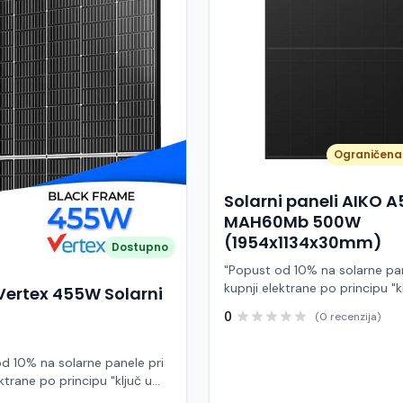
Ograničena 
Solarni paneli AIKO 
MAH60Mb 500W
(1954x1134x30mm)
Dostupno
"Popust od 10% na solarne pan
kupnji elektrane po principu "k
Vertex 455W Solarni
ruke" AIKO A500-MAH60Mb je
0
(0 recenzija)
visokoučinkoviti fotonaponski
snage 500 W iz Neostar 2S ser
baziran na naprednoj N-type A
d 10% na solarne panele pri
Back Contact) tehnologiji. Ova
ktrane po principu "ključ u
je namijenjen za moderne sol