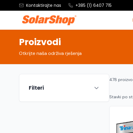
Kontaktirajte nas
+385 (1) 6407 715
Proizvodi
Otkrijte naša održiva rješenja
478 proizv
Filteri
Stavki po st