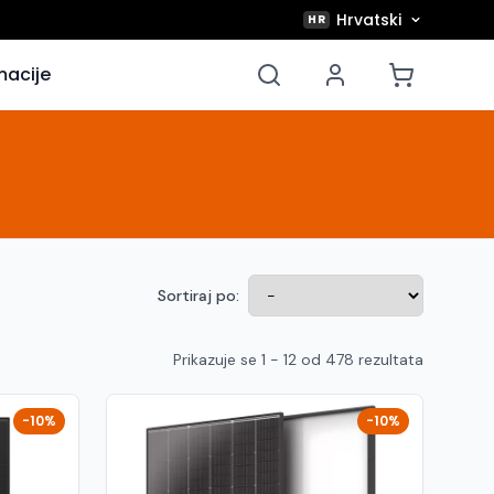
Hrvatski
HR
macije
Sortiraj po:
Prikazuje se 1 - 12 od 478 rezultata
-10%
-10%