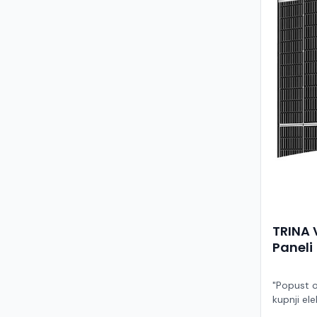
TRINA 
Paneli
"Popust o
kupnji ele
ruke" Model TSM-455NEG9R.28