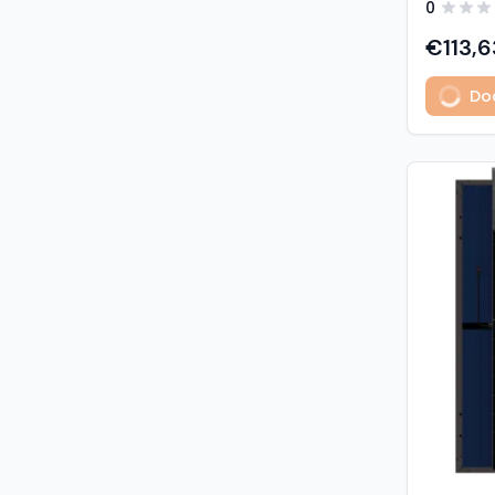
0
predstavl
type sola
€113,6
učinkovit
izuzetno
Dod
Glavne z
učinkovi
Visokogus
povezivan
type tehnologija: -
1% u prvoj godini - 
2. do 30. godine Vis
otpornost: - opterećenje sni
5400 Pa (5,4 kP
vjetrom: 40
podaci M
modula: G
strana) 
Materijali
1,6 mm, v
kaljeno S
Okvir: crn
mm) Kone