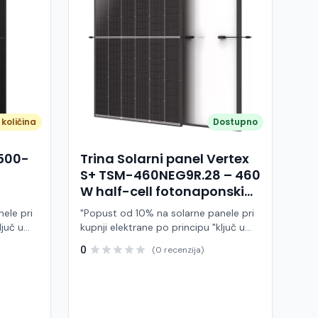
količina
Dostupno
A500-
Trina Solarni panel Vertex
S+ TSM-460NEG9R.28 – 460
W half-cell fotonaponski
modul (crni okvir)
ele pri
"Popust od 10% na solarne panele pri
ljuč u
kupnji elektrane po principu "ključ u
ruke" Trina Solar TSM-460NEG9R.28 je
0
(0 recenzija)
 modul
visokoučinkoviti fotonaponski modul
ije,
snage 460 W, baziran na naprednoj
BC (All
N-type i-TOPCon tehnologiji i half-cell
j panel
dizajnu. Ovaj panel pripada Vertex S+
arne
seriji i namijenjen je za stambene i