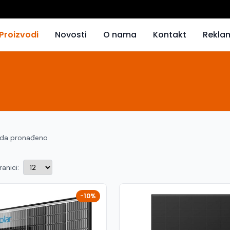
Proizvodi
Novosti
O nama
Kontakt
Rekla
oda pronađeno
ranici:
-10%