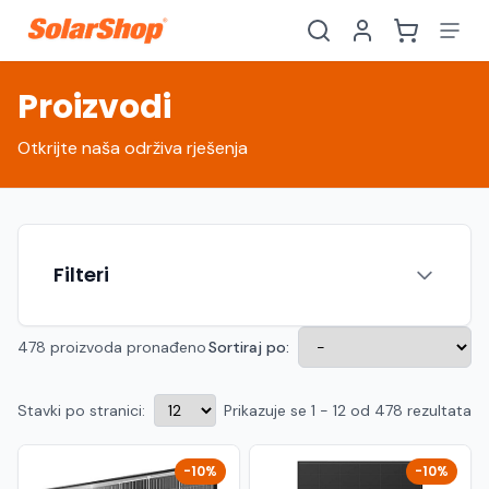
Proizvodi
Otkrijte naša održiva rješenja
Filteri
478 proizvoda pronađeno
Sortiraj po:
Stavki po stranici:
Prikazuje se 1 - 12 od 478 rezultata
Hrvatski
English
HR
EN
Srpski
Crnogorski
RS
ME
-10%
-10%