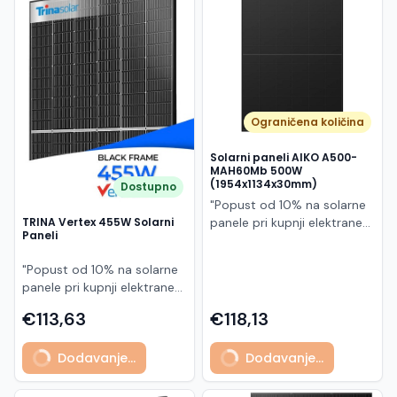
Македонски
MK
Ograničena količina
Solarni paneli AIKO A500-
MAH60Mb 500W
(1954x1134x30mm)
Dostupno
"Popust od 10% na solarne
panele pri kupnji elektrane
TRINA Vertex 455W Solarni
Paneli
po principu "ključ u ruke"
AIKO A500-MAH60Mb je
"Popust od 10% na solarne
visokoučinkoviti
panele pri kupnji elektrane
fotonaponski modul snage
po principu "ključ u ruke"
500 W iz Neostar 2S serije,
€113,63
€118,13
Model TSM-455NEG9R.28
baziran na naprednoj N-
predstavlja napredni
type ABC (All Back Contact)
Dodavanje...
Dodavanje...
glass/glass N-type solarni
tehnologiji. Ovaj panel je
modul s visokom
namijenjen za moderne
učinkovitošću, dugim