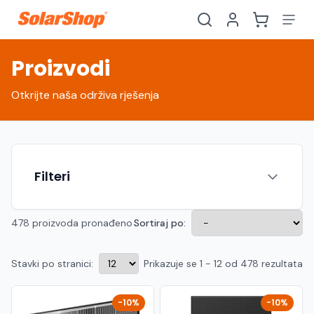
Proizvodi
Otkrijte naša održiva rješenja
Filteri
478 proizvoda pronađeno
Sortiraj po:
Stavki po stranici:
Prikazuje se 1 - 12 od 478 rezultata
Hrvatski
English
HR
EN
Srpski
Crnogorski
RS
ME
-10%
-10%