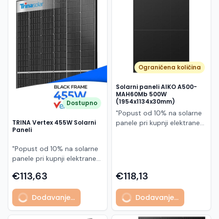
Македонски
MK
Ograničena količina
Solarni paneli AIKO A500-
MAH60Mb 500W
(1954x1134x30mm)
Dostupno
"Popust od 10% na solarne
panele pri kupnji elektrane
TRINA Vertex 455W Solarni
Paneli
po principu "ključ u ruke"
AIKO A500-MAH60Mb je
"Popust od 10% na solarne
visokoučinkoviti
panele pri kupnji elektrane
fotonaponski modul snage
po principu "ključ u ruke"
500 W iz Neostar 2S serije,
€113,63
€118,13
Model TSM-455NEG9R.28
baziran na naprednoj N-
predstavlja napredni
type ABC (All Back Contact)
Dodavanje...
Dodavanje...
glass/glass N-type solarni
tehnologiji. Ovaj panel je
modul s visokom
namijenjen za moderne
učinkovitošću, dugim