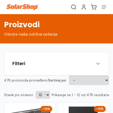
Proizvodi
Otkrijte naša održiva rješenja
Filteri
478 proizvoda pronađeno
Sortiraj po:
Stavki po stranici:
Prikazuje se 1 - 12 od 478 rezultata
Hrvatski
English
HR
EN
Srpski
Crnogorski
RS
ME
-10%
-10%