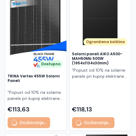
Македонски
MK
Ograničena količina
Solarni paneli AIKO A500-
MAH60Mb 500W
(1954x1134x30mm)
Dostupno
"Popust od 10% na solarne
panele pri kupnji elektrane
TRINA Vertex 455W Solarni
Paneli
po principu "ključ u ruke"
AIKO A500-MAH60Mb je
"Popust od 10% na solarne
visokoučinkoviti
panele pri kupnji elektrane
fotonaponski modul snage
po principu "ključ u ruke"
500 W iz Neostar 2S serije,
€113,63
€118,13
Model TSM-455NEG9R.28
baziran na naprednoj N-
predstavlja napredni
type ABC (All Back Contact)
Dodavanje...
Dodavanje...
glass/glass N-type solarni
tehnologiji. Ovaj panel je
modul s visokom
namijenjen za moderne
učinkovitošću, dugim