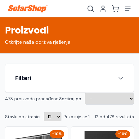
Proizvodi
Otkrijte naša održiva rješenja
Filteri
478 proizvoda pronađeno
Sortiraj po:
Stavki po stranici:
Prikazuje se 1 - 12 od 478 rezultata
Hrvatski
English
HR
EN
Srpski
Crnogorski
RS
ME
-10%
-10%