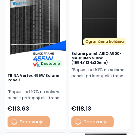
Македонски
MK
Ograničena količina
Solarni paneli AIKO A500-
MAH60Mb 500W
(1954x1134x30mm)
Dostupno
"Popust od 10% na solarne
panele pri kupnji elektrane
TRINA Vertex 455W Solarni
Paneli
po principu "ključ u ruke"
AIKO A500-MAH60Mb je
"Popust od 10% na solarne
visokoučinkoviti
panele pri kupnji elektrane
fotonaponski modul snage
po principu "ključ u ruke"
500 W iz Neostar 2S serije,
€113,63
€118,13
Model TSM-455NEG9R.28
baziran na naprednoj N-
predstavlja napredni
type ABC (All Back Contact)
Dodavanje...
Dodavanje...
glass/glass N-type solarni
tehnologiji. Ovaj panel je
modul s visokom
namijenjen za moderne
učinkovitošću, dugim