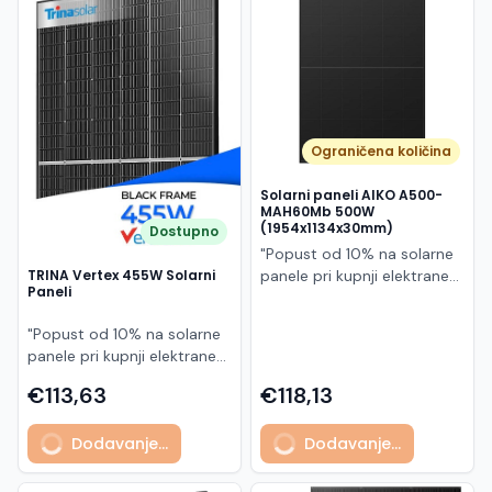
Македонски
MK
Ograničena količina
Solarni paneli AIKO A500-
MAH60Mb 500W
(1954x1134x30mm)
Dostupno
"Popust od 10% na solarne
panele pri kupnji elektrane
TRINA Vertex 455W Solarni
Paneli
po principu "ključ u ruke"
AIKO A500-MAH60Mb je
"Popust od 10% na solarne
visokoučinkoviti
panele pri kupnji elektrane
fotonaponski modul snage
po principu "ključ u ruke"
500 W iz Neostar 2S serije,
€113,63
€118,13
Model TSM-455NEG9R.28
baziran na naprednoj N-
predstavlja napredni
type ABC (All Back Contact)
Dodavanje...
Dodavanje...
glass/glass N-type solarni
tehnologiji. Ovaj panel je
modul s visokom
namijenjen za moderne
učinkovitošću, dugim