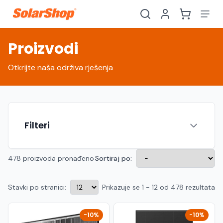
Proizvodi
Otkrijte naša održiva rješenja
Filteri
478 proizvoda pronađeno
Sortiraj po:
Stavki po stranici:
Prikazuje se 1 - 12 od 478 rezultata
Hrvatski
English
HR
EN
Srpski
Crnogorski
RS
ME
-10%
-10%