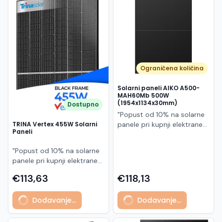
Македонски
MK
Ograničena količina
Solarni paneli AIKO A500-
MAH60Mb 500W
(1954x1134x30mm)
Dostupno
"Popust od 10% na solarne
panele pri kupnji elektrane
TRINA Vertex 455W Solarni
Paneli
po principu "ključ u ruke"
AIKO A500-MAH60Mb je
"Popust od 10% na solarne
visokoučinkoviti
panele pri kupnji elektrane
fotonaponski modul snage
po principu "ključ u ruke"
500 W iz Neostar 2S serije,
€113,63
€118,13
Model TSM-455NEG9R.28
baziran na naprednoj N-
predstavlja napredni
type ABC (All Back Contact)
Dodavanje...
Dodavanje...
glass/glass N-type solarni
tehnologiji. Ovaj panel je
modul s visokom
namijenjen za moderne
učinkovitošću, dugim