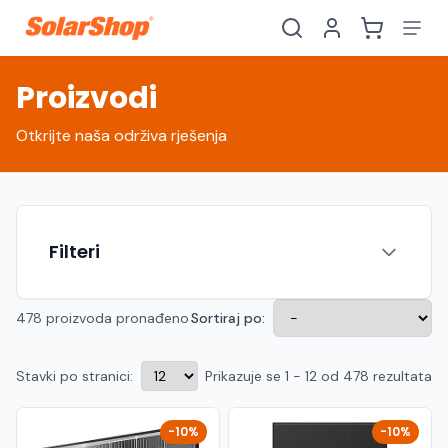
Proizvodi
Otkrijte naša održiva rješenja
Filteri
478 proizvoda pronađeno
Sortiraj po:
Stavki po stranici:
Prikazuje se 1 - 12 od 478 rezultata
Hrvatski
English
HR
EN
Srpski
Crnogorski
RS
ME
-10%
-10%