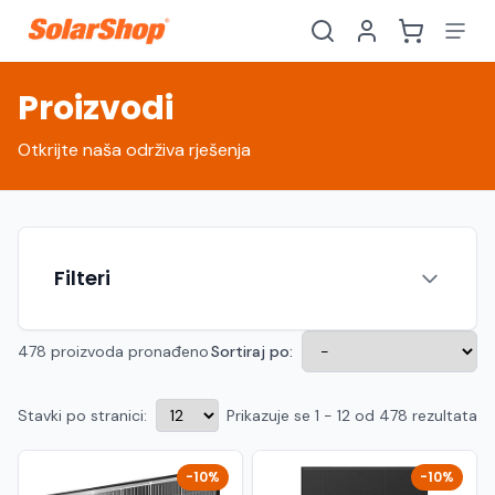
Proizvodi
Otkrijte naša održiva rješenja
Filteri
478 proizvoda pronađeno
Sortiraj po:
Stavki po stranici:
Prikazuje se 1 - 12 od 478 rezultata
Hrvatski
English
HR
EN
Srpski
Crnogorski
RS
ME
-10%
-10%