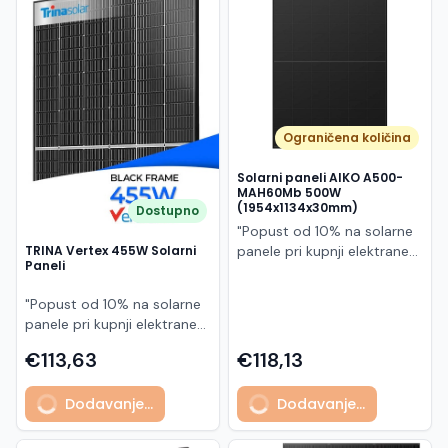
Македонски
MK
Ograničena količina
Solarni paneli AIKO A500-
MAH60Mb 500W
(1954x1134x30mm)
Dostupno
"Popust od 10% na solarne
panele pri kupnji elektrane
TRINA Vertex 455W Solarni
Paneli
po principu "ključ u ruke"
AIKO A500-MAH60Mb je
"Popust od 10% na solarne
visokoučinkoviti
panele pri kupnji elektrane
fotonaponski modul snage
po principu "ključ u ruke"
500 W iz Neostar 2S serije,
€113,63
€118,13
Model TSM-455NEG9R.28
baziran na naprednoj N-
predstavlja napredni
type ABC (All Back Contact)
Dodavanje...
Dodavanje...
glass/glass N-type solarni
tehnologiji. Ovaj panel je
modul s visokom
namijenjen za moderne
učinkovitošću, dugim