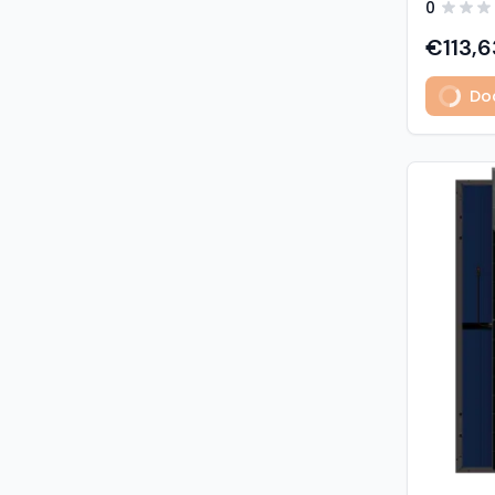
0
predstavl
type sola
€113,6
učinkovit
izuzetno
Dod
Glavne z
učinkovi
Visokogus
povezivan
type tehnologija: -
1% u prvoj godini - 
2. do 30. godine Vis
otpornost: - opterećenje sni
5400 Pa (5,4 kP
vjetrom: 40
podaci M
modula: G
strana) 
Materijali
1,6 mm, v
kaljeno S
Okvir: crn
mm) Kone