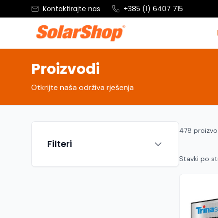
Kontaktirajte nas
+385 (1) 6407 715
Proizvodi
Otkrijte naša održiva rješenja
478 proizv
Filteri
Stavki po st