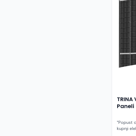
TRINA 
Paneli
"Popust o
kupnji ele
ruke" Model TSM-455NEG9R.28