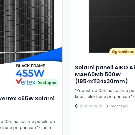
Ograničena 
Solarni paneli AIKO 
MAH60Mb 500W
(1954x1134x30mm)
Dostupno
"Popust od 10% na solarne pan
kupnji elektrane po principu "k
Vertex 455W Solarni
ruke" AIKO A500-MAH60Mb je
0
(0 recenzija)
visokoučinkoviti fotonaponski
snage 500 W iz Neostar 2S ser
baziran na naprednoj N-type A
d 10% na solarne panele pri
Back Contact) tehnologiji. Ova
ktrane po principu "ključ u
je namijenjen za moderne sol