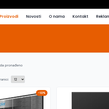
Proizvodi
Novosti
O nama
Kontakt
Rekla
oda pronađeno
ranici:
-10%