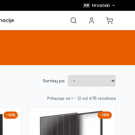
Hrvatski
HR
macije
Sortiraj po:
Prikazuje se 1 - 12 od 478 rezultata
-10%
-10%