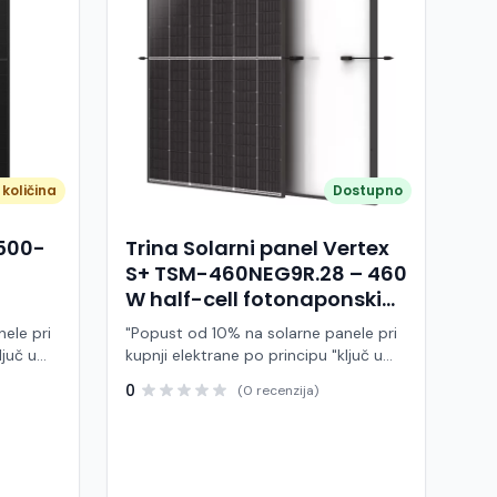
količina
Dostupno
A500-
Trina Solarni panel Vertex
S+ TSM-460NEG9R.28 – 460
W half-cell fotonaponski
modul (crni okvir)
ele pri
"Popust od 10% na solarne panele pri
ljuč u
kupnji elektrane po principu "ključ u
ruke" Trina Solar TSM-460NEG9R.28 je
0
(0 recenzija)
 modul
visokoučinkoviti fotonaponski modul
ije,
snage 460 W, baziran na naprednoj
BC (All
N-type i-TOPCon tehnologiji i half-cell
j panel
dizajnu. Ovaj panel pripada Vertex S+
arne
seriji i namijenjen je za stambene i