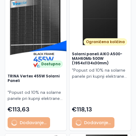
Македонски
MK
Ograničena količina
Solarni paneli AIKO A500-
MAH60Mb 500W
(1954x1134x30mm)
Dostupno
"Popust od 10% na solarne
panele pri kupnji elektrane
TRINA Vertex 455W Solarni
Paneli
po principu "ključ u ruke"
AIKO A500-MAH60Mb je
"Popust od 10% na solarne
visokoučinkoviti
panele pri kupnji elektrane
fotonaponski modul snage
po principu "ključ u ruke"
500 W iz Neostar 2S serije,
€113,63
€118,13
Model TSM-455NEG9R.28
baziran na naprednoj N-
predstavlja napredni
type ABC (All Back Contact)
Dodavanje...
Dodavanje...
glass/glass N-type solarni
tehnologiji. Ovaj panel je
modul s visokom
namijenjen za moderne
učinkovitošću, dugim