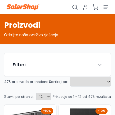
Proizvodi
Otkrijte naša održiva rješenja
Filteri
478 proizvoda pronađeno
Sortiraj po:
Stavki po stranici:
Prikazuje se 1 - 12 od 478 rezultata
Hrvatski
English
HR
EN
Srpski
Crnogorski
RS
ME
-10%
-10%