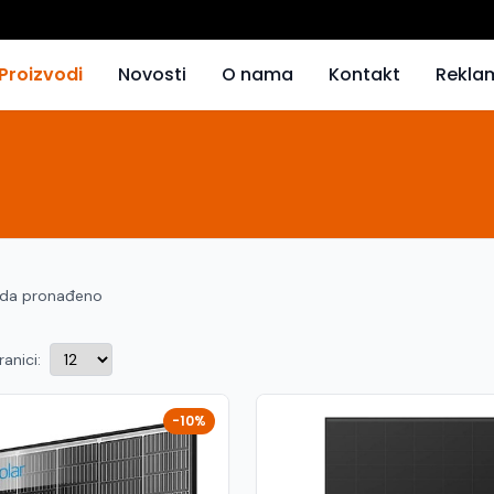
Proizvodi
Novosti
O nama
Kontakt
Rekla
oda pronađeno
ranici:
-10%