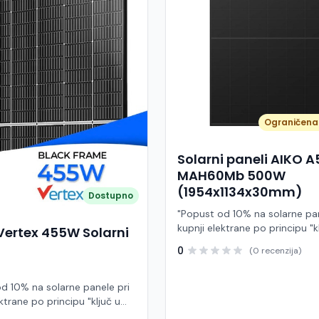
Ograničena 
Solarni paneli AIKO 
MAH60Mb 500W
(1954x1134x30mm)
Dostupno
"Popust od 10% na solarne pan
kupnji elektrane po principu "k
Vertex 455W Solarni
ruke" AIKO A500-MAH60Mb je
0
(0 recenzija)
visokoučinkoviti fotonaponski
snage 500 W iz Neostar 2S ser
baziran na naprednoj N-type A
d 10% na solarne panele pri
Back Contact) tehnologiji. Ova
ktrane po principu "ključ u
je namijenjen za moderne sol