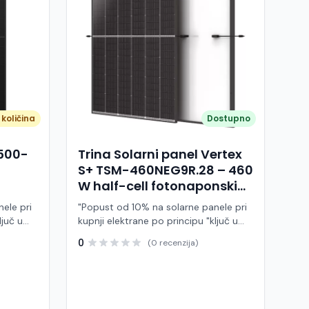
količina
Dostupno
A500-
Trina Solarni panel Vertex
S+ TSM-460NEG9R.28 – 460
W half-cell fotonaponski
modul (crni okvir)
ele pri
"Popust od 10% na solarne panele pri
ljuč u
kupnji elektrane po principu "ključ u
ruke" Trina Solar TSM-460NEG9R.28 je
0
(0 recenzija)
 modul
visokoučinkoviti fotonaponski modul
ije,
snage 460 W, baziran na naprednoj
BC (All
N-type i-TOPCon tehnologiji i half-cell
j panel
dizajnu. Ovaj panel pripada Vertex S+
arne
seriji i namijenjen je za stambene i