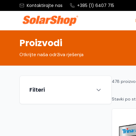
Kontaktirajte nas
+385 (1) 6407 715
Proizvodi
Otkrijte naša održiva rješenja
478 proizv
Filteri
Stavki po st