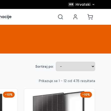
Hrvatski
HR
macije
Sortiraj po:
Prikazuje se 1 - 12 od 478 rezultata
-10%
-10%