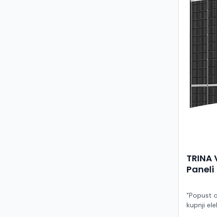
TRINA 
Paneli
"Popust o
kupnji ele
ruke" Model TSM-455NEG9R.28