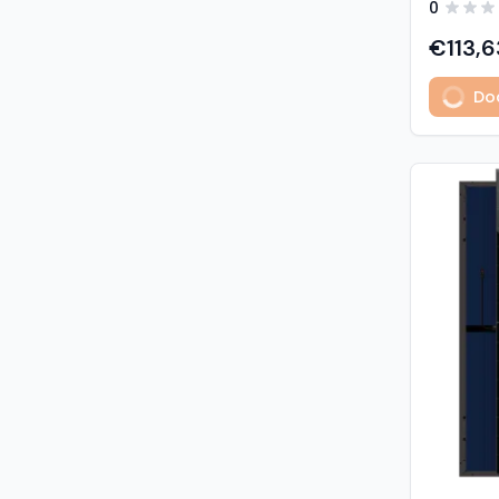
0
predstavl
type sola
€113,6
učinkovit
izuzetno
Dod
Glavne z
učinkovi
Visokogus
povezivan
type tehnologija: -
1% u prvoj godini - 
2. do 30. godine Vis
otpornost: - opterećenje sni
5400 Pa (5,4 kP
vjetrom: 40
podaci M
modula: G
strana) 
Materijali
1,6 mm, v
kaljeno S
Okvir: crn
mm) Kone