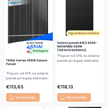
Македонски
MK
Ograničena količina
Solarni paneli AIKO A500-
MAH60Mb 500W
(1954x1134x30mm)
Dostupno
"Popust od 10% na solarne
panele pri kupnji elektrane
TRINA Vertex 455W Solarni
Paneli
po principu "ključ u ruke"
AIKO A500-MAH60Mb je
"Popust od 10% na solarne
visokoučinkoviti
panele pri kupnji elektrane
fotonaponski modul snage
po principu "ključ u ruke"
500 W iz Neostar 2S serije,
€113,63
€118,13
Model TSM-455NEG9R.28
baziran na naprednoj N-
predstavlja napredni
type ABC (All Back Contact)
Dodavanje...
Dodavanje...
glass/glass N-type solarni
tehnologiji. Ovaj panel je
modul s visokom
namijenjen za moderne
učinkovitošću, dugim