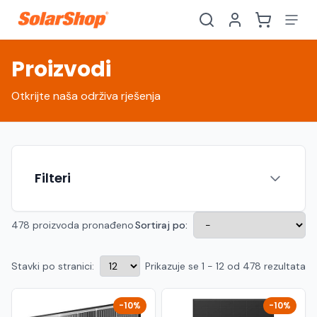
Proizvodi
Otkrijte naša održiva rješenja
Filteri
478 proizvoda pronađeno
Sortiraj po:
Stavki po stranici:
Prikazuje se 1 - 12 od 478 rezultata
Hrvatski
English
HR
EN
Srpski
Crnogorski
RS
ME
-10%
-10%