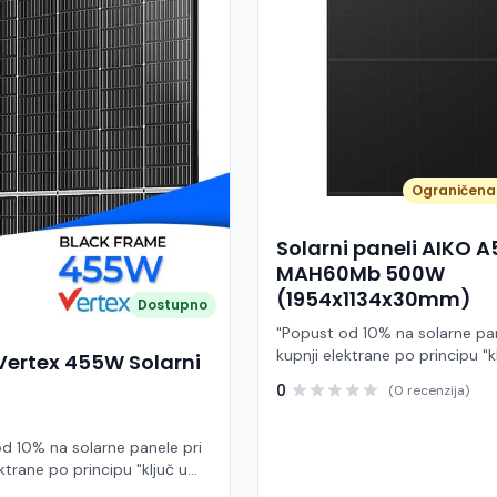
Ograničena 
Solarni paneli AIKO 
MAH60Mb 500W
(1954x1134x30mm)
Dostupno
"Popust od 10% na solarne pan
kupnji elektrane po principu "k
Vertex 455W Solarni
ruke" AIKO A500-MAH60Mb je
0
(0 recenzija)
visokoučinkoviti fotonaponski
snage 500 W iz Neostar 2S ser
baziran na naprednoj N-type A
d 10% na solarne panele pri
Back Contact) tehnologiji. Ova
ktrane po principu "ključ u
je namijenjen za moderne sol