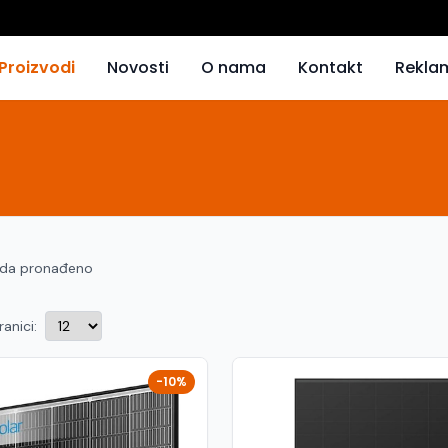
Proizvodi
Novosti
O nama
Kontakt
Rekla
oda pronađeno
ranici:
-10%