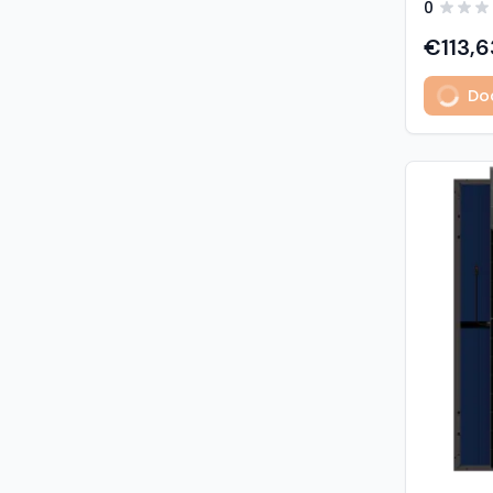
0
predstavl
type sola
€113,6
učinkovit
izuzetno
Dod
Glavne z
učinkovi
Visokogus
povezivan
type tehnologija: -
1% u prvoj godini - 
2. do 30. godine Vis
otpornost: - opterećenje sni
5400 Pa (5,4 kP
vjetrom: 40
podaci M
modula: G
strana) 
Materijali
1,6 mm, v
kaljeno S
Okvir: crn
mm) Kone