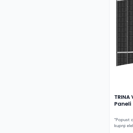
TRINA 
Paneli
"Popust o
kupnji ele
ruke" Model TSM-455NEG9R.28