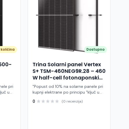
količina
Dostupno
A500-
Trina Solarni panel Vertex
S+ TSM-460NEG9R.28 – 460
W half-cell fotonaponski
modul (crni okvir)
ele pri
"Popust od 10% na solarne panele pri
ljuč u
kupnji elektrane po principu "ključ u
ruke" Trina Solar TSM-460NEG9R.28 je
0
(0 recenzija)
 modul
visokoučinkoviti fotonaponski modul
ije,
snage 460 W, baziran na naprednoj
BC (All
N-type i-TOPCon tehnologiji i half-cell
j panel
dizajnu. Ovaj panel pripada Vertex S+
arne
seriji i namijenjen je za stambene i