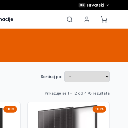
Hrvatski
HR
macije
Sortiraj po:
Prikazuje se 1 - 12 od 478 rezultata
-10%
-10%