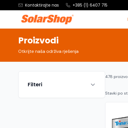
Kontaktirajte nas
+385 (1) 6407 715
Proizvodi
Otkrijte naša održiva rješenja
478 proizv
Filteri
Stavki po st