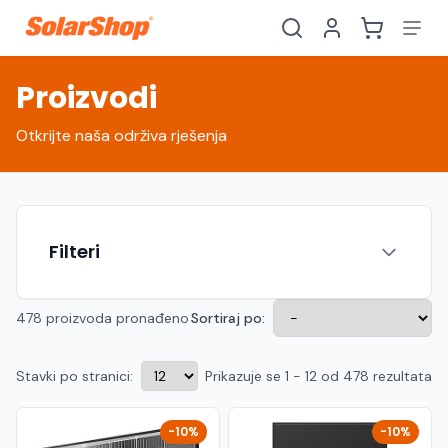
Proizvodi
Otkrijte naša održiva rješenja
Filteri
478 proizvoda pronađeno
Sortiraj po:
Stavki po stranici:
Prikazuje se 1 - 12 od 478 rezultata
Hrvatski
English
HR
EN
Srpski
Crnogorski
RS
ME
-10%
-10%