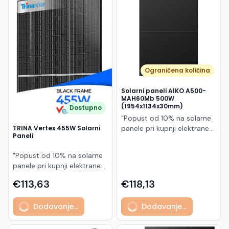
Македонски
MK
Ograničena količina
Solarni paneli AIKO A500-
MAH60Mb 500W
(1954x1134x30mm)
Dostupno
"Popust od 10% na solarne
panele pri kupnji elektrane
TRINA Vertex 455W Solarni
Paneli
po principu "ključ u ruke"
AIKO A500-MAH60Mb je
"Popust od 10% na solarne
visokoučinkoviti
panele pri kupnji elektrane
fotonaponski modul snage
po principu "ključ u ruke"
500 W iz Neostar 2S serije,
€113,63
€118,13
Model TSM-455NEG9R.28
baziran na naprednoj N-
predstavlja napredni
type ABC (All Back Contact)
Dodavanje...
Dodavanje...
glass/glass N-type solarni
tehnologiji. Ovaj panel je
modul s visokom
namijenjen za moderne
učinkovitošću, dugim