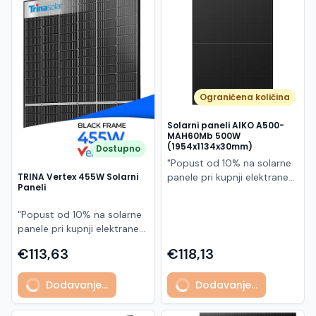
Македонски
MK
Ograničena količina
Solarni paneli AIKO A500-
MAH60Mb 500W
(1954x1134x30mm)
Dostupno
"Popust od 10% na solarne
panele pri kupnji elektrane
TRINA Vertex 455W Solarni
Paneli
po principu "ključ u ruke"
AIKO A500-MAH60Mb je
"Popust od 10% na solarne
visokoučinkoviti
panele pri kupnji elektrane
fotonaponski modul snage
po principu "ključ u ruke"
500 W iz Neostar 2S serije,
€113,63
€118,13
Model TSM-455NEG9R.28
baziran na naprednoj N-
predstavlja napredni
type ABC (All Back Contact)
Dodavanje...
Dodavanje...
glass/glass N-type solarni
tehnologiji. Ovaj panel je
modul s visokom
namijenjen za moderne
učinkovitošću, dugim