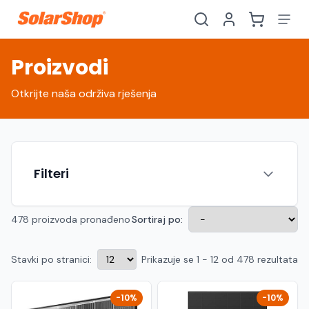
Proizvodi
Otkrijte naša održiva rješenja
Filteri
478 proizvoda pronađeno
Sortiraj po:
Stavki po stranici:
Prikazuje se 1 - 12 od 478 rezultata
Hrvatski
English
HR
EN
Srpski
Crnogorski
RS
ME
-10%
-10%