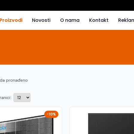
Proizvodi
Novosti
O nama
Kontakt
Rekla
oda pronađeno
ranici:
-10%