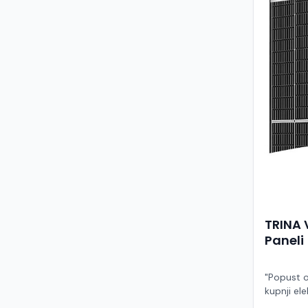
TRINA 
Paneli
"Popust o
kupnji ele
ruke" Model TSM-455NEG9R.28