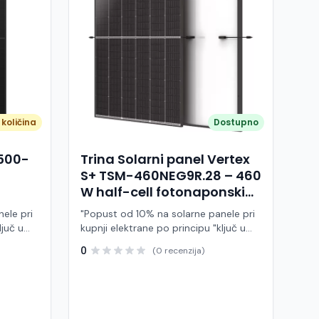
količina
Dostupno
A500-
Trina Solarni panel Vertex
S+ TSM-460NEG9R.28 – 460
W half-cell fotonaponski
modul (crni okvir)
ele pri
"Popust od 10% na solarne panele pri
ljuč u
kupnji elektrane po principu "ključ u
ruke" Trina Solar TSM-460NEG9R.28 je
0
(0 recenzija)
 modul
visokoučinkoviti fotonaponski modul
ije,
snage 460 W, baziran na naprednoj
BC (All
N-type i-TOPCon tehnologiji i half-cell
j panel
dizajnu. Ovaj panel pripada Vertex S+
arne
seriji i namijenjen je za stambene i