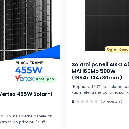
Ograničena 
Solarni paneli AIKO 
MAH60Mb 500W
(1954x1134x30mm)
Dostupno
"Popust od 10% na solarne pan
kupnji elektrane po principu "k
Vertex 455W Solarni
ruke" AIKO A500-MAH60Mb je
0
(0 recenzija)
visokoučinkoviti fotonaponski
snage 500 W iz Neostar 2S ser
baziran na naprednoj N-type A
d 10% na solarne panele pri
Back Contact) tehnologiji. Ova
ktrane po principu "ključ u
je namijenjen za moderne sol