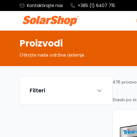
Kontaktirajte nas
+385 (1) 6407 715
Proizvodi
Otkrijte naša održiva rješenja
478 proizv
Filteri
Stavki po st