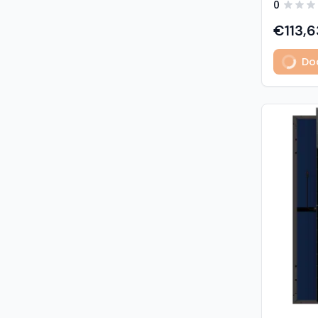
0
predstavl
type sola
€113,6
učinkovit
izuzetno
Dod
Glavne z
učinkovi
Visokogus
povezivan
type tehnologija: -
1% u prvoj godini - 
2. do 30. godine Vis
otpornost: - opterećenje sni
5400 Pa (5,4 kP
vjetrom: 40
podaci M
modula: G
strana) 
Materijali
1,6 mm, v
kaljeno S
Okvir: crn
mm) Kone