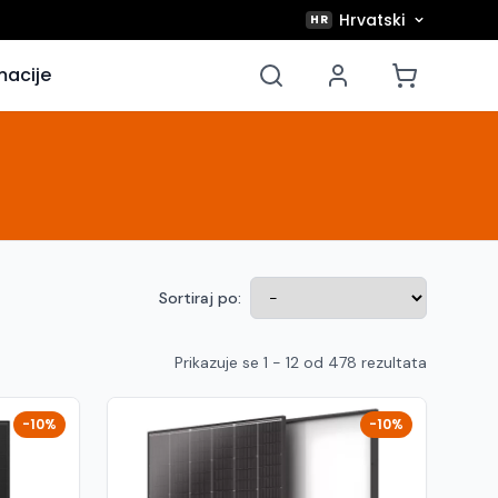
Hrvatski
HR
macije
Sortiraj po:
Prikazuje se 1 - 12 od 478 rezultata
-10%
-10%