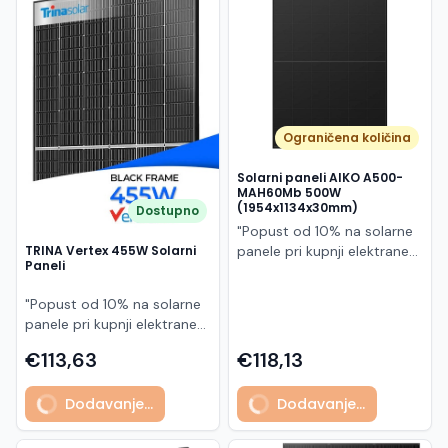
Македонски
MK
Ograničena količina
Solarni paneli AIKO A500-
MAH60Mb 500W
(1954x1134x30mm)
Dostupno
"Popust od 10% na solarne
panele pri kupnji elektrane
TRINA Vertex 455W Solarni
Paneli
po principu "ključ u ruke"
AIKO A500-MAH60Mb je
"Popust od 10% na solarne
visokoučinkoviti
panele pri kupnji elektrane
fotonaponski modul snage
po principu "ključ u ruke"
500 W iz Neostar 2S serije,
€113,63
€118,13
Model TSM-455NEG9R.28
baziran na naprednoj N-
predstavlja napredni
type ABC (All Back Contact)
Dodavanje...
Dodavanje...
glass/glass N-type solarni
tehnologiji. Ovaj panel je
modul s visokom
namijenjen za moderne
učinkovitošću, dugim