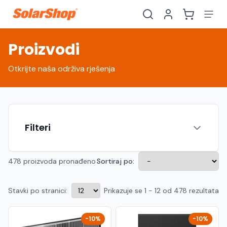
Proizvodi
Otkrijte naša održiva rješenja
Filteri
478 proizvoda pronađeno
Sortiraj po:
Stavki po stranici:
Prikazuje se 1 - 12 od 478 rezultata
Hrvatski
English
HR
EN
Srpski
Crnogorski
RS
ME
-10%
-10%