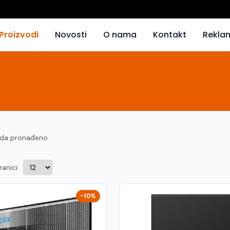
Proizvodi
Novosti
O nama
Kontakt
Rekla
oda pronađeno
ranici:
-10%