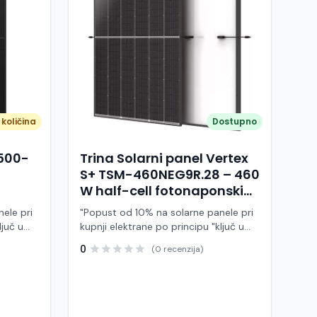
količina
Dostupno
A500-
Trina Solarni panel Vertex
S+ TSM-460NEG9R.28 – 460
W half-cell fotonaponski
modul (crni okvir)
ele pri
"Popust od 10% na solarne panele pri
ljuč u
kupnji elektrane po principu "ključ u
ruke" Trina Solar TSM-460NEG9R.28 je
0
(0 recenzija)
 modul
visokoučinkoviti fotonaponski modul
ije,
snage 460 W, baziran na naprednoj
BC (All
N-type i-TOPCon tehnologiji i half-cell
j panel
dizajnu. Ovaj panel pripada Vertex S+
arne
seriji i namijenjen je za stambene i