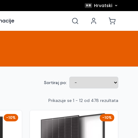
Hrvatski
HR
macije
Sortiraj po:
Prikazuje se 1 - 12 od 478 rezultata
-10%
-10%