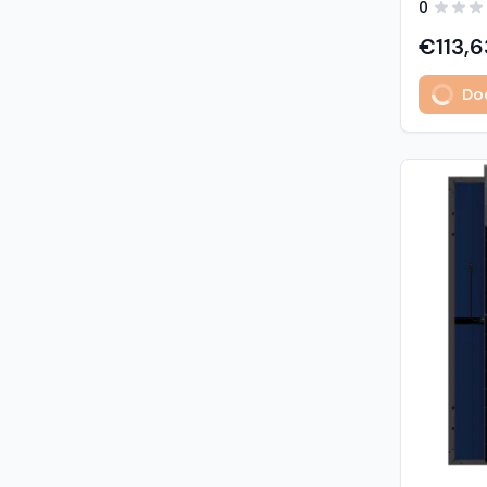
0
predstavl
type sola
€113,6
učinkovit
izuzetno
Dod
Glavne z
učinkovi
Visokogus
povezivan
type tehnologija: -
1% u prvoj godini - 
2. do 30. godine Vis
otpornost: - opterećenje sni
5400 Pa (5,4 kP
vjetrom: 40
podaci M
modula: G
strana) 
Materijali
1,6 mm, v
kaljeno S
Okvir: crn
mm) Kone