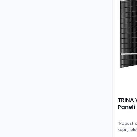
TRINA 
Paneli
"Popust o
kupnji ele
ruke" Model TSM-455NEG9R.28