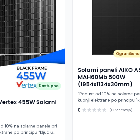
Ograničena 
Solarni paneli AIKO 
MAH60Mb 500W
(1954x1134x30mm)
Dostupno
"Popust od 10% na solarne pan
kupnji elektrane po principu "k
Vertex 455W Solarni
ruke" AIKO A500-MAH60Mb je
0
(0 recenzija)
visokoučinkoviti fotonaponski
snage 500 W iz Neostar 2S ser
baziran na naprednoj N-type A
d 10% na solarne panele pri
Back Contact) tehnologiji. Ova
ktrane po principu "ključ u
je namijenjen za moderne sol