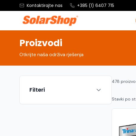
Kontaktirajte nas
+385 (1) 6407 715
Proizvodi
Otkrijte naša održiva rješenja
478 proizv
Filteri
Stavki po st