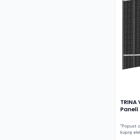
TRINA 
Paneli
"Popust o
kupnji ele
ruke" Model TSM-455NEG9R.28