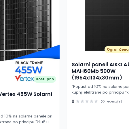
Ograničena 
Solarni paneli AIKO 
MAH60Mb 500W
(1954x1134x30mm)
Dostupno
"Popust od 10% na solarne pan
kupnji elektrane po principu "k
Vertex 455W Solarni
ruke" AIKO A500-MAH60Mb je
0
(0 recenzija)
visokoučinkoviti fotonaponski
snage 500 W iz Neostar 2S ser
baziran na naprednoj N-type A
d 10% na solarne panele pri
Back Contact) tehnologiji. Ova
ktrane po principu "ključ u
je namijenjen za moderne sol