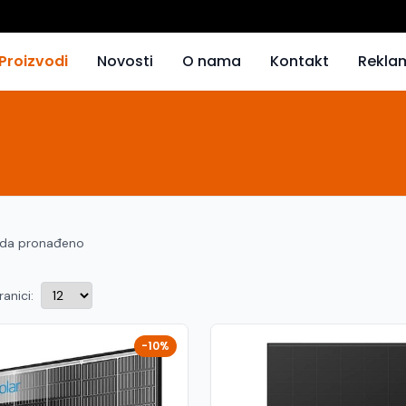
Proizvodi
Novosti
O nama
Kontakt
Rekla
oda pronađeno
ranici:
-10%