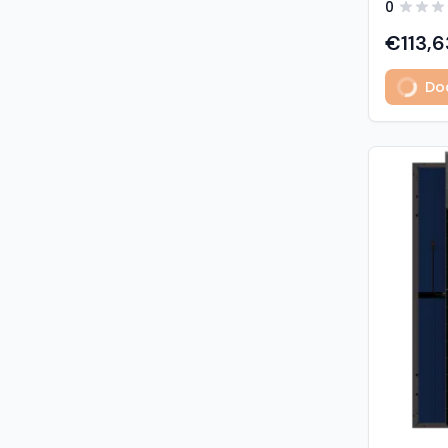
0
predstavl
type sola
€113,6
učinkovit
izuzetno
Dod
Glavne z
učinkovi
Visokogus
povezivan
type tehnologija: -
1% u prvoj godini - 
2. do 30. godine Vis
otpornost: - opterećenje sni
5400 Pa (5,4 kP
vjetrom: 40
podaci M
modula: G
strana) 
Materijali
1,6 mm, v
kaljeno S
Okvir: crn
mm) Kone