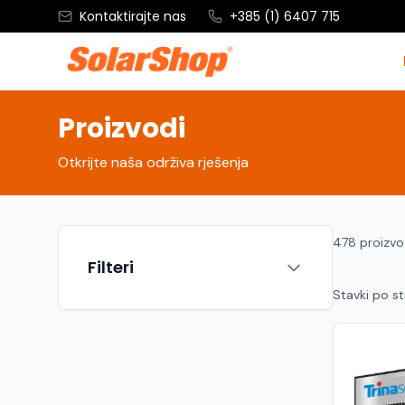
Kontaktirajte nas
+385 (1) 6407 715
Proizvodi
Otkrijte naša održiva rješenja
478 proizv
Filteri
Stavki po st