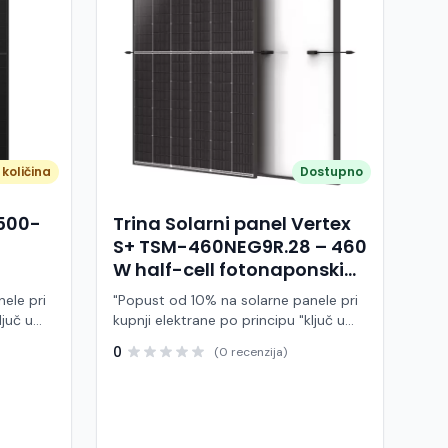
količina
Dostupno
A500-
Trina Solarni panel Vertex
S+ TSM-460NEG9R.28 – 460
W half-cell fotonaponski
modul (crni okvir)
ele pri
"Popust od 10% na solarne panele pri
ljuč u
kupnji elektrane po principu "ključ u
ruke" Trina Solar TSM-460NEG9R.28 je
0
(0 recenzija)
 modul
visokoučinkoviti fotonaponski modul
ije,
snage 460 W, baziran na naprednoj
BC (All
N-type i-TOPCon tehnologiji i half-cell
j panel
dizajnu. Ovaj panel pripada Vertex S+
arne
seriji i namijenjen je za stambene i