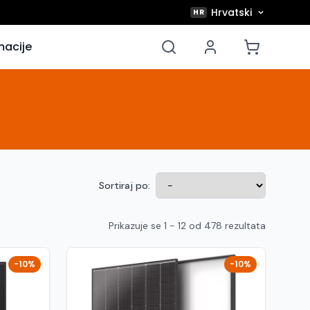
Hrvatski
HR
macije
Sortiraj po:
Prikazuje se 1 - 12 od 478 rezultata
-10%
-10%