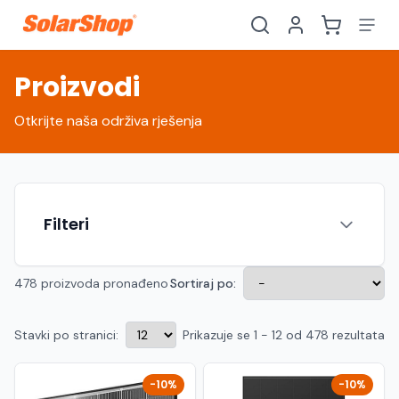
Proizvodi
Otkrijte naša održiva rješenja
Filteri
478 proizvoda pronađeno
Sortiraj po:
Stavki po stranici:
Prikazuje se 1 - 12 od 478 rezultata
Hrvatski
English
HR
EN
Srpski
Crnogorski
RS
ME
-10%
-10%