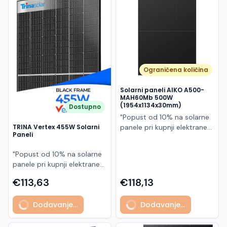
Македонски
MK
Ograničena količina
Solarni paneli AIKO A500-
MAH60Mb 500W
(1954x1134x30mm)
Dostupno
"Popust od 10% na solarne
panele pri kupnji elektrane
TRINA Vertex 455W Solarni
Paneli
po principu "ključ u ruke"
AIKO A500-MAH60Mb je
"Popust od 10% na solarne
visokoučinkoviti
panele pri kupnji elektrane
fotonaponski modul snage
po principu "ključ u ruke"
500 W iz Neostar 2S serije,
€113,63
€118,13
Model TSM-455NEG9R.28
baziran na naprednoj N-
predstavlja napredni
type ABC (All Back Contact)
Dodavanje...
Dodavanje...
glass/glass N-type solarni
tehnologiji. Ovaj panel je
modul s visokom
namijenjen za moderne
učinkovitošću, dugim